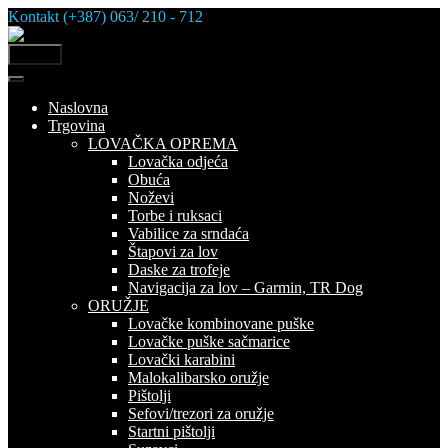
Skip
Kontakt (+387) 063/ 210 - 712
to
content
MENU
Naslovna
Trgovina
LOVAČKA OPREMA
Lovačka odjeća
Obuća
Noževi
Torbe i ruksaci
Vabilice za srndaća
Štapovi za lov
Daske za trofeje
Navigacija za lov – Garmin, TR Dog
ORUŽJE
Lovačke kombinovane puške
Lovačke puške sačmarice
Lovački karabini
Malokalibarsko oružje
Pištolji
Sefovi/trezori za oružje
Startni pištolji