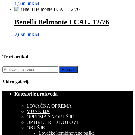
1,200.00
KM
Benelli Belmonte I CAL. 12/76
2,050.00
KM
Traži artikal
Pretraži:
Pretraži
Video galerija
Kategorije proizvoda
LOVAČKA OPREMA
MUNICIJA
OPREMA ZA ORUŽJE
OPTIKE I RED DOTOVI
ORUŽJE
Lovačke kombinovane puške