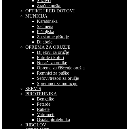
Suzavci
Zračne puške
OPTIKE I RED DOTOVI
MUNICIJA
Karabinska
Sačmena
Pištoljska
Za startne pištolje
Dijabole
OPREMA ZA ORUŽJE
Dijelovi za oružje
Futrole i koferi
Nosači za optike
Oprema za čišćenje oružja
Remnici za puške
Sefovi/trezori za oružje
Spremnici za municiju
SERVIS
PIROTEHNIKA
Bengalke
Petarde
Rakete
Vatrometi
Ostala pirotehnika
RIBOLOV