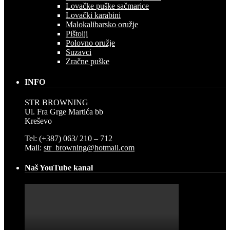
Lovačke puške sačmarice
Lovački karabini
Malokalibarsko oružje
Pištolji
Polovno oružje
Suzavci
Zračne puške
INFO
STR BROWNING
Ul. Fra Grge Martića bb
Kreševo
Tel: (+387) 063/ 210 – 712
Mail:
str_browning@hotmail.com
Naš YouTube kanal