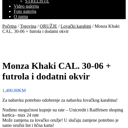
STRELIŠTE
Video galerija
Foto galerija
O nama
Početna
/
Trgovina
/
ORUŽJE
/
Lovački karabini
/ Monza Khaki
CAL. 30-06 + futrola i dodatni okvir
Monza Khaki CAL. 30-06 +
futrola i dodatni okvir
1,400.00
KM
Za nabavku potrebno odobrenje za nabavku lovačkog karabina!
Nudimo mogućnost kupnje na rate – Unicredit i Raiffeisen shoping
kartica– max 24 rate
Može zamjena za lovačko oružje! U slučaju zamjene potrebno je
samo oružni list i lična karta!