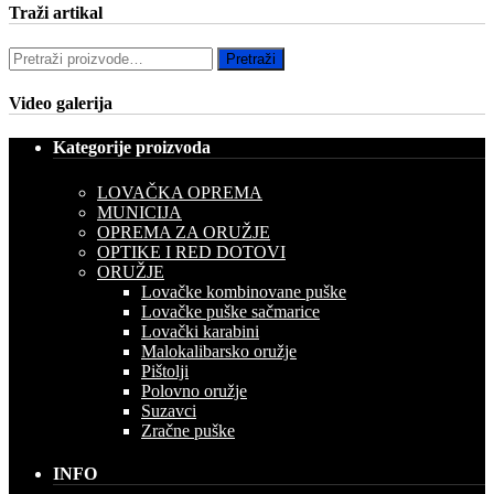
Traži artikal
Pretraži:
Pretraži
Video galerija
Kategorije proizvoda
LOVAČKA OPREMA
MUNICIJA
OPREMA ZA ORUŽJE
OPTIKE I RED DOTOVI
ORUŽJE
Lovačke kombinovane puške
Lovačke puške sačmarice
Lovački karabini
Malokalibarsko oružje
Pištolji
Polovno oružje
Suzavci
Zračne puške
INFO