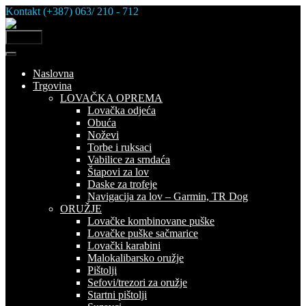
Skip
Kontakt (+387) 063/ 210 - 712
to
content
MENU
Naslovna
Trgovina
LOVAČKA OPREMA
Lovačka odjeća
Obuća
Noževi
Torbe i ruksaci
Vabilice za srndaća
Štapovi za lov
Daske za trofeje
Navigacija za lov – Garmin, TR Dog
ORUŽJE
Lovačke kombinovane puške
Lovačke puške sačmarice
Lovački karabini
Malokalibarsko oružje
Pištolji
Sefovi/trezori za oružje
Startni pištolji