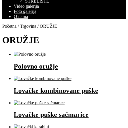
STRELIŠTE
Video galerija
Foto galerija
O nama
Početna
/
Trgovina
/ ORUŽJE
ORUŽJE
Polovno oružje
Lovačke kombinovane puške
Lovačke puške sačmarice