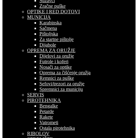
Suzavci
Zračne puške
OPTIKE I RED DOTOVI
MUNICIJA
Karabinska
Sačmena
Pištoljska
Za startne pištolje
Dijabole
OPREMA ZA ORUŽJE
Dijelovi za oružje
Futrole i koferi
Nosači za optike
Oprema za čišćenje oružja
Remnici za puške
Sefovi/trezori za oružje
Spremnici za municiju
SERVIS
PIROTEHNIKA
Bengalke
Petarde
Rakete
Vatrometi
Ostala pirotehnika
RIBOLOV