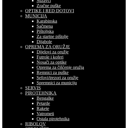
Suzavci
Zračne puške
OPTIKE I RED DOTOVI
MUNICIJA
Karabinska
Sačmena
Pištoljska
Za startne pištolje
Dijabole
OPREMA ZA ORUŽJE
Dijelovi za oružje
Futrole i koferi
Nosači za optike
Oprema za čišćenje oružja
Remnici za puške
Sefovi/trezori za oružje
Spremnici za municiju
SERVIS
PIROTEHNIKA
Bengalke
Petarde
Rakete
Vatrometi
Ostala pirotehnika
RIBOLOV