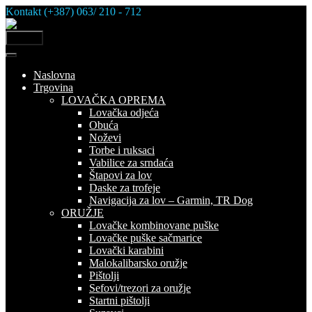
Skip
Kontakt (+387) 063/ 210 - 712
to
content
MENU
Naslovna
Trgovina
LOVAČKA OPREMA
Lovačka odjeća
Obuća
Noževi
Torbe i ruksaci
Vabilice za srndaća
Štapovi za lov
Daske za trofeje
Navigacija za lov – Garmin, TR Dog
ORUŽJE
Lovačke kombinovane puške
Lovačke puške sačmarice
Lovački karabini
Malokalibarsko oružje
Pištolji
Sefovi/trezori za oružje
Startni pištolji