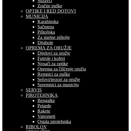
Suzavci
Zračne puške
OPTIKE I RED DOTOVI
MUNICIJA
Karabinska
Sačmena
Pištoljska
Za startne pištolje
Dijabole
OPREMA ZA ORUŽJE
Dijelovi za oružje
Futrole i koferi
Nosači za optike
Oprema za čišćenje oružja
Remnici za puške
Sefovi/trezori za oružje
Spremnici za municiju
SERVIS
PIROTEHNIKA
Bengalke
Petarde
Rakete
Vatrometi
Ostala pirotehnika
RIBOLOV