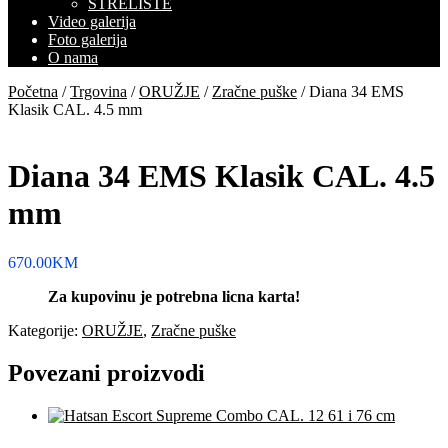
STRELIŠTE
Video galerija
Foto galerija
O nama
Početna
/
Trgovina
/
ORUŽJE
/
Zračne puške
/ Diana 34 EMS
Klasik CAL. 4.5 mm
Diana 34 EMS Klasik CAL. 4.5
mm
670.00
KM
Za kupovinu je potrebna licna karta!
Kategorije:
ORUŽJE
,
Zračne puške
Povezani proizvodi