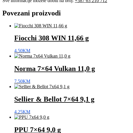
Sve informacije možete dobiti na broj:
+387 63 210 712
Povezani proizvodi
Fiocchi 308 WIN 11,66 g
4.50
KM
Norma 7×64 Vulkan 11,0 g
7.50
KM
Sellier & Bellot 7×64 9,1 g
4.25
KM
PPU 7×64 9,0 g