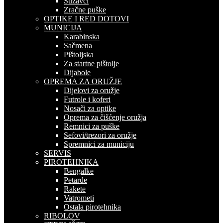
Suzavci
Zračne puške
OPTIKE I RED DOTOVI
MUNICIJA
Karabinska
Sačmena
Pištoljska
Za startne pištolje
Dijabole
OPREMA ZA ORUŽJE
Dijelovi za oružje
Futrole i koferi
Nosači za optike
Oprema za čišćenje oružja
Remnici za puške
Sefovi/trezori za oružje
Spremnici za municiju
SERVIS
PIROTEHNIKA
Bengalke
Petarde
Rakete
Vatrometi
Ostala pirotehnika
RIBOLOV