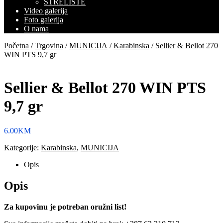
STRELIŠTE
Video galerija
Foto galerija
O nama
Početna
/
Trgovina
/
MUNICIJA
/
Karabinska
/ Sellier & Bellot 270
WIN PTS 9,7 gr
Sellier & Bellot 270 WIN PTS
9,7 gr
6.00
KM
Kategorije:
Karabinska
,
MUNICIJA
Opis
Opis
Za kupovinu je potreban oružni list!