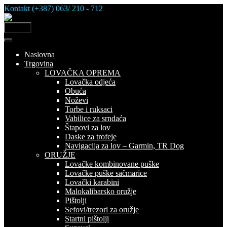
Skip
Kontakt (+387) 063/ 210 - 712
to
content
MENU
Naslovna
Trgovina
LOVAČKA OPREMA
Lovačka odjeća
Obuća
Noževi
Torbe i ruksaci
Vabilice za srndaća
Štapovi za lov
Daske za trofeje
Navigacija za lov – Garmin, TR Dog
ORUŽJE
Lovačke kombinovane puške
Lovačke puške sačmarice
Lovački karabini
Malokalibarsko oružje
Pištolji
Sefovi/trezori za oružje
Startni pištolji