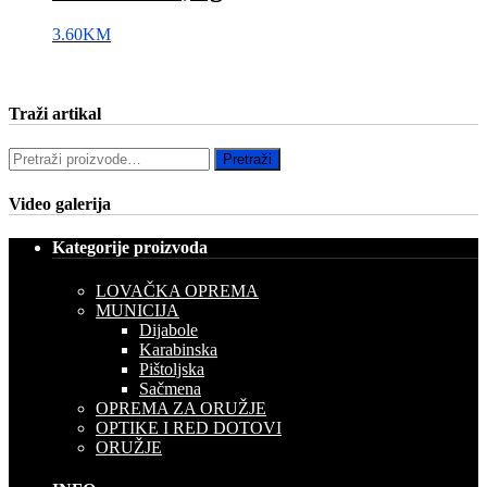
3.60
KM
Traži artikal
Pretraži:
Pretraži
Video galerija
Kategorije proizvoda
LOVAČKA OPREMA
MUNICIJA
Dijabole
Karabinska
Pištoljska
Sačmena
OPREMA ZA ORUŽJE
OPTIKE I RED DOTOVI
ORUŽJE