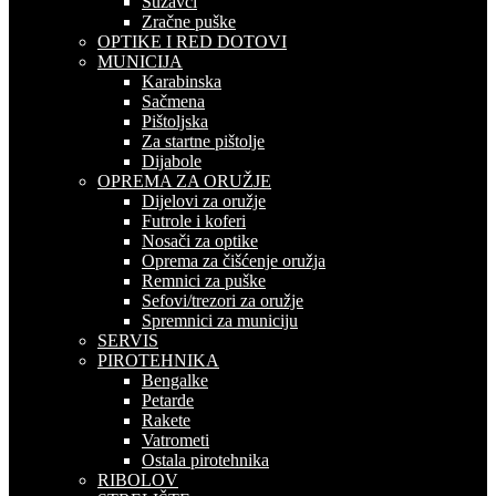
Suzavci
Zračne puške
OPTIKE I RED DOTOVI
MUNICIJA
Karabinska
Sačmena
Pištoljska
Za startne pištolje
Dijabole
OPREMA ZA ORUŽJE
Dijelovi za oružje
Futrole i koferi
Nosači za optike
Oprema za čišćenje oružja
Remnici za puške
Sefovi/trezori za oružje
Spremnici za municiju
SERVIS
PIROTEHNIKA
Bengalke
Petarde
Rakete
Vatrometi
Ostala pirotehnika
RIBOLOV