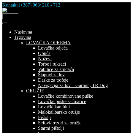
Skip
Kontakt (+387) 063/ 210 - 712
to
content
MENU
Naslovna
Trgovina
LOVAČKA OPREMA
Lovačka odjeća
Obuća
Noževi
Torbe i ruksaci
Vabilice za srndaća
Štapovi za lov
Daske za trofeje
Navigacija za lov – Garmin, TR Dog
ORUŽJE
Lovačke kombinovane puške
Lovačke puške sačmarice
Lovački karabini
Malokalibarsko oružje
Pištolji
Sefovi/trezori za oružje
Startni pištolji