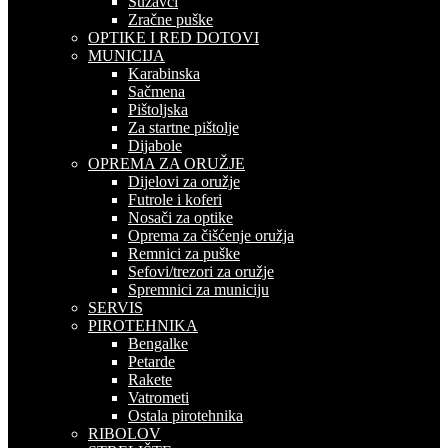
Suzavci
Zračne puške
OPTIKE I RED DOTOVI
MUNICIJA
Karabinska
Sačmena
Pištoljska
Za startne pištolje
Dijabole
OPREMA ZA ORUŽJE
Dijelovi za oružje
Futrole i koferi
Nosači za optike
Oprema za čišćenje oružja
Remnici za puške
Sefovi/trezori za oružje
Spremnici za municiju
SERVIS
PIROTEHNIKA
Bengalke
Petarde
Rakete
Vatrometi
Ostala pirotehnika
RIBOLOV