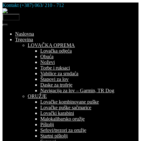
Skip
Kontakt (+387) 063/ 210 - 712
to
content
MENU
Naslovna
Trgovina
LOVAČKA OPREMA
Lovačka odjeća
Obuća
Noževi
Torbe i ruksaci
Vabilice za srndaća
Štapovi za lov
Daske za trofeje
Navigacija za lov – Garmin, TR Dog
ORUŽJE
Lovačke kombinovane puške
Lovačke puške sačmarice
Lovački karabini
Malokalibarsko oružje
Pištolji
Sefovi/trezori za oružje
Startni pištolji