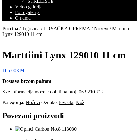
STRELIŠTE
Video galerija
Foto galerija
O nama
Početna
/
Trgovina
/
LOVAČKA OPREMA
/
Noževi
/ Marttiini
Lynx 129010 11 cm
Marttiini Lynx 129010 11 cm
105.00
KM
Dostava brzom poštom!
Sve informacije možete dobiti na broj:
063 210 712
Kategorija:
Noževi
Oznake:
lovacki
,
Nož
Povezani proizvodi