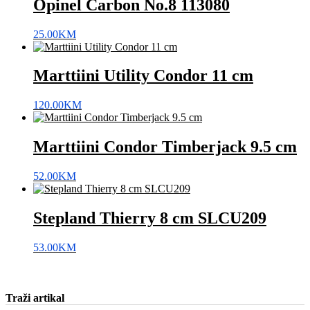
Opinel Carbon No.8 113080
25.00
KM
Marttiini Utility Condor 11 cm
120.00
KM
Marttiini Condor Timberjack 9.5 cm
52.00
KM
Stepland Thierry 8 cm SLCU209
53.00
KM
Traži artikal