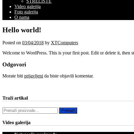
STRELIŠTE
Video galerija
Foto galerija
O nama
Hello world!
Posted on
03/04/2018
by
XTComputers
Welcome to WordPress. This is your first post. Edit or delete it, then st
Odgovori
Morate biti
prijavljeni
da biste objavili komentar.
Traži artikal
Pretraži:
Pretraži
Video galerija