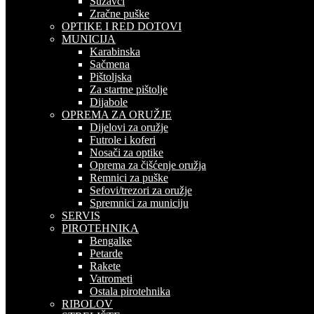
Suzavci
Zračne puške
OPTIKE I RED DOTOVI
MUNICIJA
Karabinska
Sačmena
Pištoljska
Za startne pištolje
Dijabole
OPREMA ZA ORUŽJE
Dijelovi za oružje
Futrole i koferi
Nosači za optike
Oprema za čišćenje oružja
Remnici za puške
Sefovi/trezori za oružje
Spremnici za municiju
SERVIS
PIROTEHNIKA
Bengalke
Petarde
Rakete
Vatrometi
Ostala pirotehnika
RIBOLOV