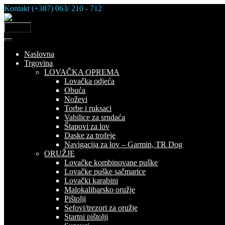
Skip
Kontakt (+387) 063/ 210 - 712
to
content
MENU
Naslovna
Trgovina
LOVAČKA OPREMA
Lovačka odjeća
Obuća
Noževi
Torbe i ruksaci
Vabilice za srndaća
Štapovi za lov
Daske za trofeje
Navigacija za lov – Garmin, TR Dog
ORUŽJE
Lovačke kombinovane puške
Lovačke puške sačmarice
Lovački karabini
Malokalibarsko oružje
Pištolji
Sefovi/trezori za oružje
Startni pištolji