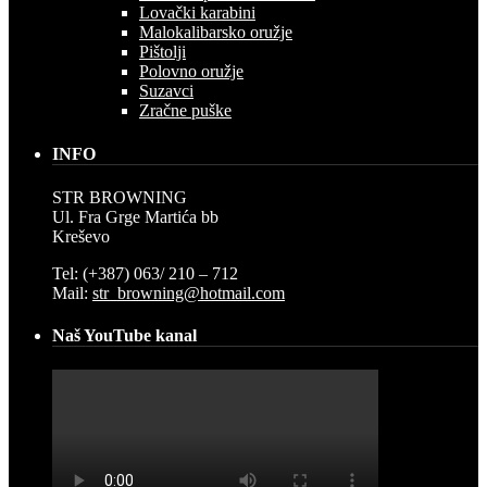
Lovački karabini
Malokalibarsko oružje
Pištolji
Polovno oružje
Suzavci
Zračne puške
INFO
STR BROWNING
Ul. Fra Grge Martića bb
Kreševo
Tel: (+387) 063/ 210 – 712
Mail:
str_browning@hotmail.com
Naš YouTube kanal