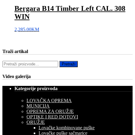
Bergara B14 Timber Left CAL. 308
WIN
2,285.00
KM
Traži artikal
Pretraži:
Pretraži
Video galerija
Kategorije proizvoda
LOVAČKA OPREMA
MUNICIJA
OPREMA ZA ORUŽJE
OPTIKE I RED DOTOVI
ORUŽJE
Lovačke kombinovane puške
Lovačke puške sačmarice