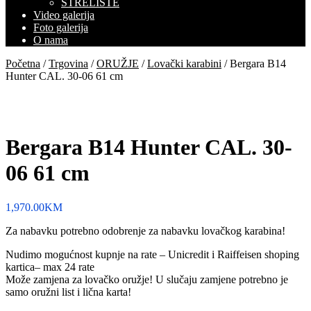
STRELIŠTE
Video galerija
Foto galerija
O nama
Početna
/
Trgovina
/
ORUŽJE
/
Lovački karabini
/ Bergara B14
Hunter CAL. 30-06 61 cm
Bergara B14 Hunter CAL. 30-
06 61 cm
1,970.00
KM
Za nabavku potrebno odobrenje za nabavku lovačkog karabina!
Nudimo mogućnost kupnje na rate – Unicredit i Raiffeisen shoping
kartica– max 24 rate
Može zamjena za lovačko oružje! U slučaju zamjene potrebno je
samo oružni list i lična karta!