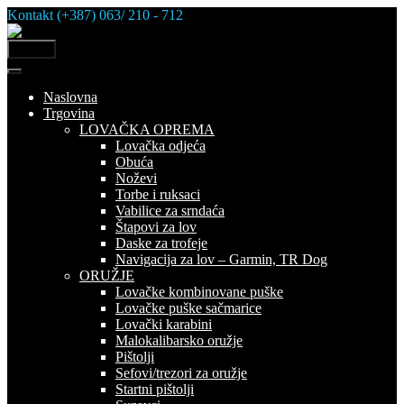
Skip
Kontakt (+387) 063/ 210 - 712
to
content
MENU
Naslovna
Trgovina
LOVAČKA OPREMA
Lovačka odjeća
Obuća
Noževi
Torbe i ruksaci
Vabilice za srndaća
Štapovi za lov
Daske za trofeje
Navigacija za lov – Garmin, TR Dog
ORUŽJE
Lovačke kombinovane puške
Lovačke puške sačmarice
Lovački karabini
Malokalibarsko oružje
Pištolji
Sefovi/trezori za oružje
Startni pištolji