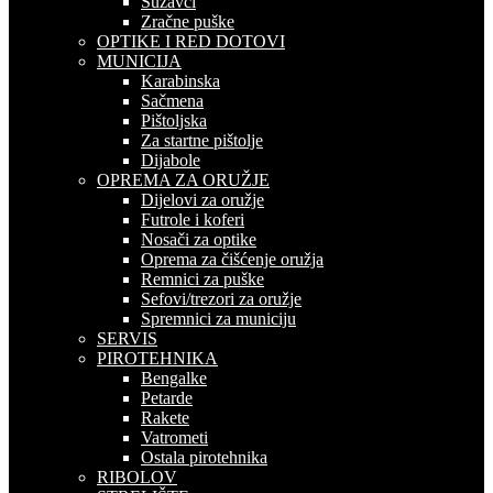
Suzavci
Zračne puške
OPTIKE I RED DOTOVI
MUNICIJA
Karabinska
Sačmena
Pištoljska
Za startne pištolje
Dijabole
OPREMA ZA ORUŽJE
Dijelovi za oružje
Futrole i koferi
Nosači za optike
Oprema za čišćenje oružja
Remnici za puške
Sefovi/trezori za oružje
Spremnici za municiju
SERVIS
PIROTEHNIKA
Bengalke
Petarde
Rakete
Vatrometi
Ostala pirotehnika
RIBOLOV