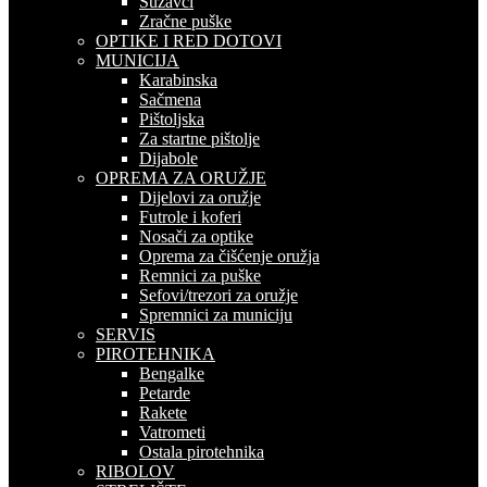
Suzavci
Zračne puške
OPTIKE I RED DOTOVI
MUNICIJA
Karabinska
Sačmena
Pištoljska
Za startne pištolje
Dijabole
OPREMA ZA ORUŽJE
Dijelovi za oružje
Futrole i koferi
Nosači za optike
Oprema za čišćenje oružja
Remnici za puške
Sefovi/trezori za oružje
Spremnici za municiju
SERVIS
PIROTEHNIKA
Bengalke
Petarde
Rakete
Vatrometi
Ostala pirotehnika
RIBOLOV