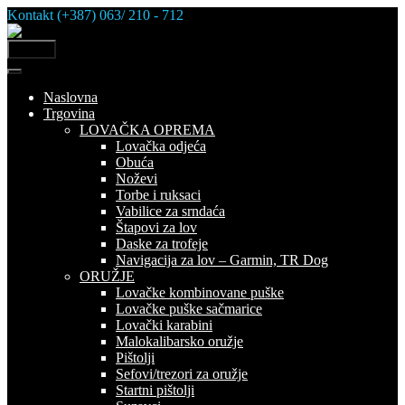
Skip
Kontakt (+387) 063/ 210 - 712
to
content
MENU
Naslovna
Trgovina
LOVAČKA OPREMA
Lovačka odjeća
Obuća
Noževi
Torbe i ruksaci
Vabilice za srndaća
Štapovi za lov
Daske za trofeje
Navigacija za lov – Garmin, TR Dog
ORUŽJE
Lovačke kombinovane puške
Lovačke puške sačmarice
Lovački karabini
Malokalibarsko oružje
Pištolji
Sefovi/trezori za oružje
Startni pištolji