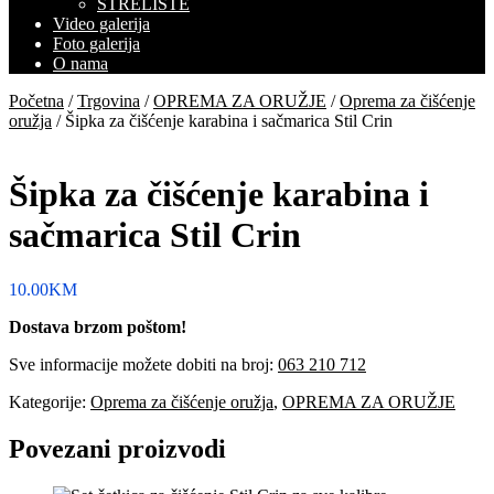
STRELIŠTE
Video galerija
Foto galerija
O nama
Početna
/
Trgovina
/
OPREMA ZA ORUŽJE
/
Oprema za čišćenje
oružja
/ Šipka za čišćenje karabina i sačmarica Stil Crin
Šipka za čišćenje karabina i
sačmarica Stil Crin
10.00
KM
Dostava brzom poštom!
Sve informacije možete dobiti na broj:
063 210 712
Kategorije:
Oprema za čišćenje oružja
,
OPREMA ZA ORUŽJE
Povezani proizvodi