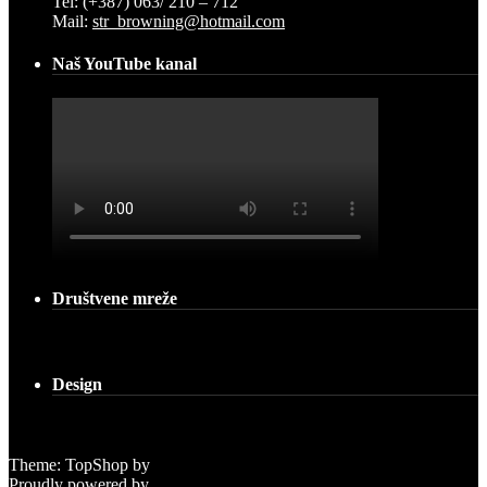
Tel: (+387) 063/ 210 – 712
Mail:
str_browning@hotmail.com
Naš YouTube kanal
Društvene mreže
Design
Theme: TopShop by
Kaira
Proudly powered by
WordPress