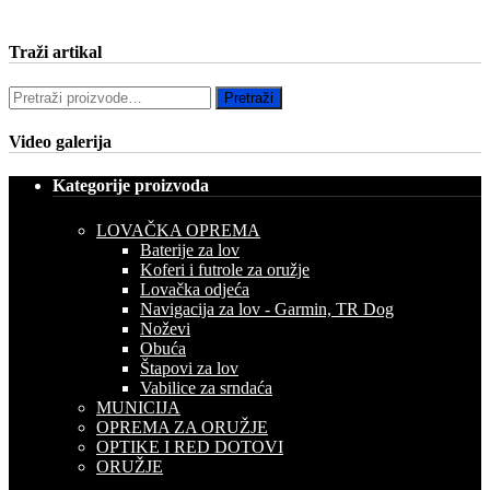
Traži artikal
Pretraži:
Pretraži
Video galerija
Kategorije proizvoda
LOVAČKA OPREMA
Baterije za lov
Koferi i futrole za oružje
Lovačka odjeća
Navigacija za lov - Garmin, TR Dog
Noževi
Obuća
Štapovi za lov
Vabilice za srndaća
MUNICIJA
OPREMA ZA ORUŽJE
OPTIKE I RED DOTOVI
ORUŽJE