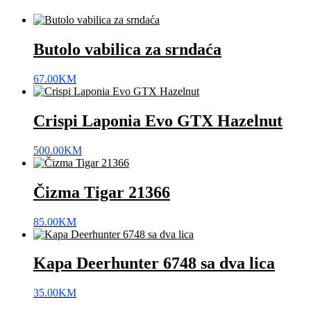
Butolo vabilica za srndaća
67.00
KM
Crispi Laponia Evo GTX Hazelnut
500.00
KM
Čizma Tigar 21366
85.00
KM
Kapa Deerhunter 6748 sa dva lica
35.00
KM