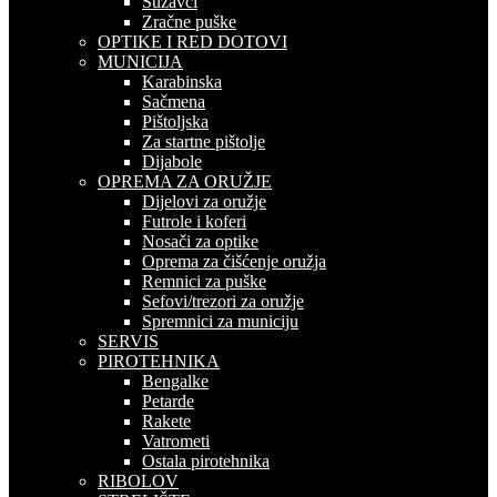
Suzavci
Zračne puške
OPTIKE I RED DOTOVI
MUNICIJA
Karabinska
Sačmena
Pištoljska
Za startne pištolje
Dijabole
OPREMA ZA ORUŽJE
Dijelovi za oružje
Futrole i koferi
Nosači za optike
Oprema za čišćenje oružja
Remnici za puške
Sefovi/trezori za oružje
Spremnici za municiju
SERVIS
PIROTEHNIKA
Bengalke
Petarde
Rakete
Vatrometi
Ostala pirotehnika
RIBOLOV