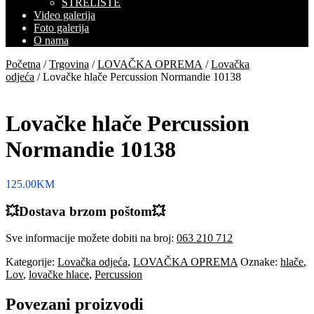
STRELIŠTE
Video galerija
Foto galerija
O nama
Početna
/
Trgovina
/
LOVAČKA OPREMA
/
Lovačka
odjeća
/ Lovačke hlače Percussion Normandie 10138
Lovačke hlače Percussion
Normandie 10138
125.00
KM
💥Dostava brzom poštom💥
Sve informacije možete dobiti na broj:
063 210 712
Kategorije:
Lovačka odjeća
,
LOVAČKA OPREMA
Oznake:
hlače
,
Lov
,
lovačke hlace
,
Percussion
Povezani proizvodi