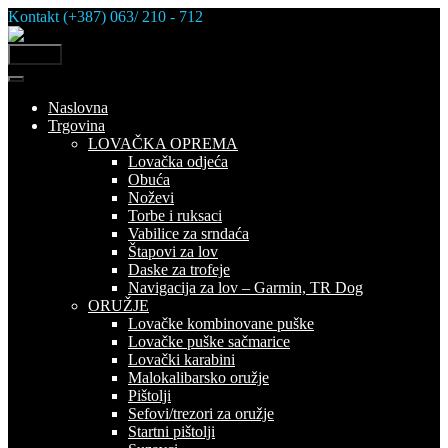
Skip
Kontakt (+387) 063/ 210 - 712
to
content
MENU
Naslovna
Trgovina
LOVAČKA OPREMA
Lovačka odjeća
Obuća
Noževi
Torbe i ruksaci
Vabilice za srndaća
Štapovi za lov
Daske za trofeje
Navigacija za lov – Garmin, TR Dog
ORUŽJE
Lovačke kombinovane puške
Lovačke puške sačmarice
Lovački karabini
Malokalibarsko oružje
Pištolji
Sefovi/trezori za oružje
Startni pištolji