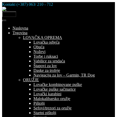
Skip
Kontakt (+387) 063/ 210 - 712
to
content
MENU
Naslovna
Trgovina
LOVAČKA OPREMA
Lovačka odjeća
Obuća
Noževi
Torbe i ruksaci
Vabilice za srndaća
Štapovi za lov
Daske za trofeje
Navigacija za lov – Garmin, TR Dog
ORUŽJE
Lovačke kombinovane puške
Lovačke puške sačmarice
Lovački karabini
Malokalibarsko oružje
Pištolji
Sefovi/trezori za oružje
Startni pištolji