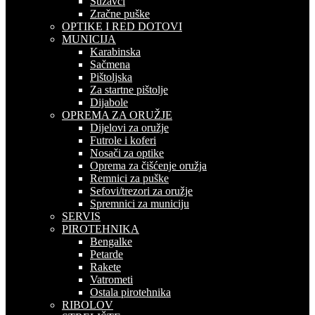
Suzavci
Zračne puške
OPTIKE I RED DOTOVI
MUNICIJA
Karabinska
Sačmena
Pištoljska
Za startne pištolje
Dijabole
OPREMA ZA ORUŽJE
Dijelovi za oružje
Futrole i koferi
Nosači za optike
Oprema za čišćenje oružja
Remnici za puške
Sefovi/trezori za oružje
Spremnici za municiju
SERVIS
PIROTEHNIKA
Bengalke
Petarde
Rakete
Vatrometi
Ostala pirotehnika
RIBOLOV