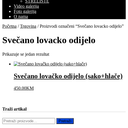
STRELIŠTE
Video galerija
Foto galerija
O nama
Početna
/
Trgovina
/ Proizvodi označeni “Svečano lovacko odijelo”
Svečano lovacko odijelo
Prikazuje se jedan rezultat
Svečano lovačko odijelo (sako+hlače)
450.00
KM
Traži artikal
Pretraži:
Pretraži