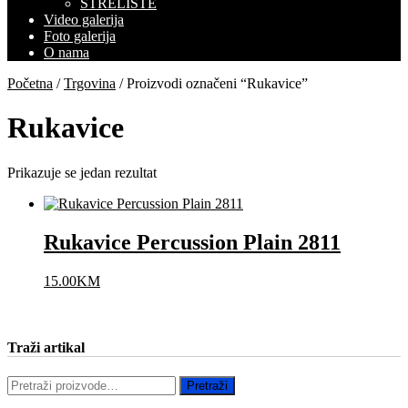
STRELIŠTE
Video galerija
Foto galerija
O nama
Početna
/
Trgovina
/ Proizvodi označeni “Rukavice”
Rukavice
Prikazuje se jedan rezultat
Rukavice Percussion Plain 2811
15.00
KM
Traži artikal
Pretraži:
Pretraži