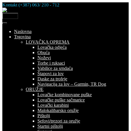
Skip
Kontakt (+387) 063/ 210 - 712
to
content
MENU
Naslovna
Trgovina
LOVAČKA OPREMA
Lovačka odjeća
Obuća
Noževi
Torbe i ruksaci
Vabilice za srndaća
Štapovi za lov
Daske za trofeje
Navigacija za lov – Garmin, TR Dog
ORUŽJE
Lovačke kombinovane puške
Lovačke puške sačmarice
Lovački karabini
Malokalibarsko oružje
Pištolji
Sefovi/trezori za oružje
Startni pištolji