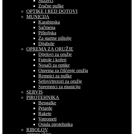
Suzavci
Zračne puške
OPTIKE I RED DOTOVI
MUNICIJA
Karabinska
Sačmena
Pištoljska
Za startne pištolje
Dijabole
OPREMA ZA ORUŽJE
Dijelovi za oružje
Futrole i koferi
Nosači za optike
Oprema za čišćenje oružja
Remnici za puške
Sefovi/trezori za oružje
Spremnici za municiju
SERVIS
PIROTEHNIKA
Bengalke
Petarde
Rakete
Vatrometi
Ostala pirotehnika
RIBOLOV