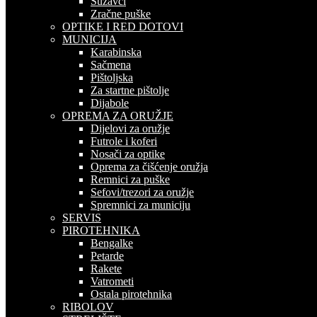
Suzavci
Zračne puške
OPTIKE I RED DOTOVI
MUNICIJA
Karabinska
Sačmena
Pištoljska
Za startne pištolje
Dijabole
OPREMA ZA ORUŽJE
Dijelovi za oružje
Futrole i koferi
Nosači za optike
Oprema za čišćenje oružja
Remnici za puške
Sefovi/trezori za oružje
Spremnici za municiju
SERVIS
PIROTEHNIKA
Bengalke
Petarde
Rakete
Vatrometi
Ostala pirotehnika
RIBOLOV