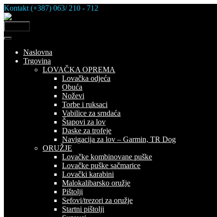
Skip
Kontakt (+387) 063/ 210 - 712
to
content
MENU
Naslovna
Trgovina
LOVAČKA OPREMA
Lovačka odjeća
Obuća
Noževi
Torbe i ruksaci
Vabilice za srndaća
Štapovi za lov
Daske za trofeje
Navigacija za lov – Garmin, TR Dog
ORUŽJE
Lovačke kombinovane puške
Lovačke puške sačmarice
Lovački karabini
Malokalibarsko oružje
Pištolji
Sefovi/trezori za oružje
Startni pištolji