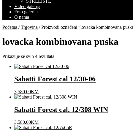
STRELIŠTE
Video galerija
Foto galerija
O nama
Početna
/
Trgovina
/ Proizvodi označeni “lovacka kombinovana pusk
lovacka kombinovana puska
Prikazuje se svih 4 rezultata
Sabatti Forest cal 12/30-06
3,580.00
KM
Sabatti Forest cal. 12/308 WIN
3,580.00
KM