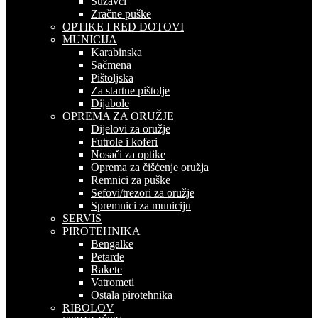
Suzavci
Zračne puške
OPTIKE I RED DOTOVI
MUNICIJA
Karabinska
Sačmena
Pištoljska
Za startne pištolje
Dijabole
OPREMA ZA ORUŽJE
Dijelovi za oružje
Futrole i koferi
Nosači za optike
Oprema za čišćenje oružja
Remnici za puške
Sefovi/trezori za oružje
Spremnici za municiju
SERVIS
PIROTEHNIKA
Bengalke
Petarde
Rakete
Vatrometi
Ostala pirotehnika
RIBOLOV