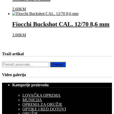
2.60
KM
Fiocchi Buckshot CAL. 12/70 8,6 mm
3.00
KM
Traži artikal
Pretraži:
Pretraži
Video galerija
Kategorije proizvoda
LOVAČKA OPREMA
MUNICIJA
OPREMA ZA ORUŽJE
OPTIKE I RED DOTOVI
ORUŽJE