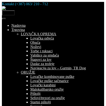
Skip
Kontakt (+387) 063/ 210 - 712
to
content
MENU
Naslovna
Trgovina
LOVAČKA OPREMA
Lovačka odjeća
Obuća
Noževi
Torbe i ruksaci
Vabilice za srndaća
Štapovi za lov
Daske za trofeje
Navigacija za lov – Garmin, TR Dog
ORUŽJE
Lovačke kombinovane puške
Lovačke puške sačmarice
Lovački karabini
Malokalibarsko oružje
Pištolji
Sefovi/trezori za oružje
Startni pištolji