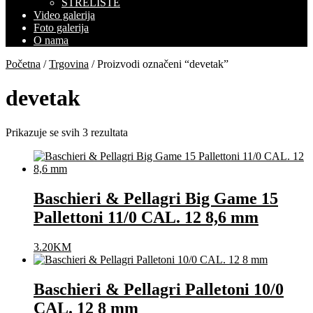
STRELIŠTE
Video galerija
Foto galerija
O nama
Početna
/
Trgovina
/ Proizvodi označeni “devetak”
devetak
Prikazuje se svih 3 rezultata
Baschieri & Pellagri Big Game 15
Pallettoni 11/0 CAL. 12 8,6 mm
3.20
KM
Baschieri & Pellagri Palletoni 10/0
CAL. 12 8 mm