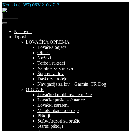
Skip
Kontakt (+387) 063/ 210 - 712
to
content
MENU
Naslovna
Trgovina
LOVAČKA OPREMA
Lovačka odjeća
Obuća
Noževi
Torbe i ruksaci
Vabilice za srndaća
Štapovi za lov
Daske za trofeje
Navigacija za lov – Garmin, TR Dog
ORUŽJE
Lovačke kombinovane puške
Lovačke puške sačmarice
Lovački karabini
Malokalibarsko oružje
Pištolji
Sefovi/trezori za oružje
Startni pištolji