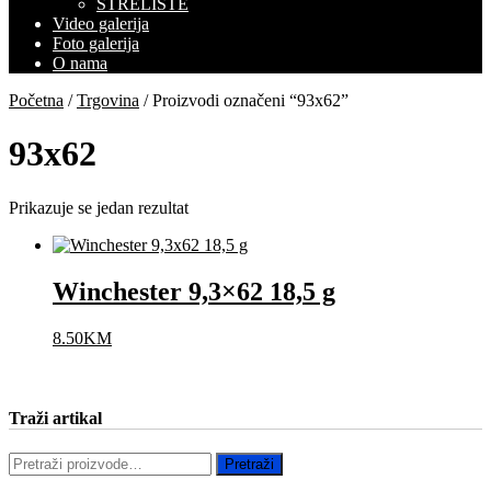
STRELIŠTE
Video galerija
Foto galerija
O nama
Početna
/
Trgovina
/ Proizvodi označeni “93x62”
93x62
Prikazuje se jedan rezultat
Winchester 9,3×62 18,5 g
8.50
KM
Traži artikal
Pretraži:
Pretraži