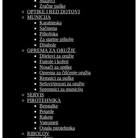
Suzavci
Zračne puške
OPTIKE I RED DOTOVI
MUNICIJA
Karabinska
Sačmena
Pištoljska
Za startne pištolje
Dijabole
OPREMA ZA ORUŽJE
Dijelovi za oružje
Futrole i koferi
Nosači za optike
Oprema za čišćenje oružja
Remnici za puške
Sefovi/trezori za oružje
Spremnici za municiju
SERVIS
PIROTEHNIKA
Bengalke
Petarde
Rakete
Vatrometi
Ostala pirotehnika
RIBOLOV