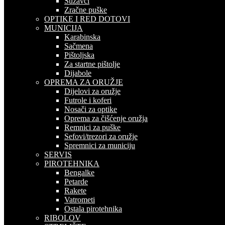
Suzavci
Zračne puške
OPTIKE I RED DOTOVI
MUNICIJA
Karabinska
Sačmena
Pištoljska
Za startne pištolje
Dijabole
OPREMA ZA ORUŽJE
Dijelovi za oružje
Futrole i koferi
Nosači za optike
Oprema za čišćenje oružja
Remnici za puške
Sefovi/trezori za oružje
Spremnici za municiju
SERVIS
PIROTEHNIKA
Bengalke
Petarde
Rakete
Vatrometi
Ostala pirotehnika
RIBOLOV