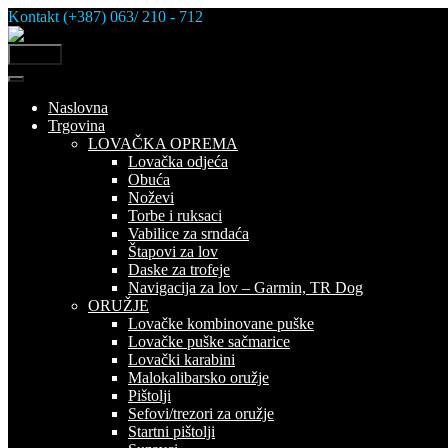
Skip
Kontakt (+387) 063/ 210 - 712
to
content
MENU
Naslovna
Trgovina
LOVAČKA OPREMA
Lovačka odjeća
Obuća
Noževi
Torbe i ruksaci
Vabilice za srndaća
Štapovi za lov
Daske za trofeje
Navigacija za lov – Garmin, TR Dog
ORUŽJE
Lovačke kombinovane puške
Lovačke puške sačmarice
Lovački karabini
Malokalibarsko oružje
Pištolji
Sefovi/trezori za oružje
Startni pištolji