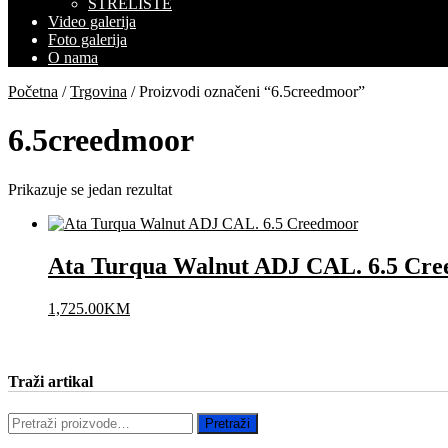
STRELIŠTE
Video galerija
Foto galerija
O nama
Početna
/
Trgovina
/ Proizvodi označeni “6.5creedmoor”
6.5creedmoor
Prikazuje se jedan rezultat
Ata Turqua Walnut ADJ CAL. 6.5 Cr
1,725.00
KM
Traži artikal
Pretraži:
Pretraži