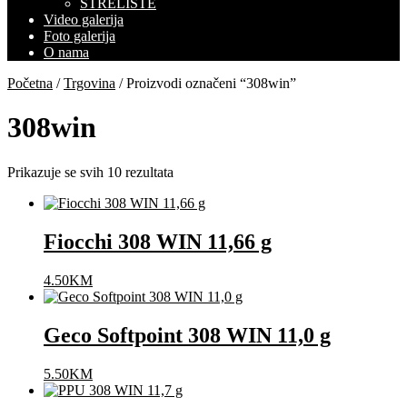
STRELIŠTE
Video galerija
Foto galerija
O nama
Početna
/
Trgovina
/ Proizvodi označeni “308win”
308win
Prikazuje se svih 10 rezultata
Fiocchi 308 WIN 11,66 g
4.50
KM
Geco Softpoint 308 WIN 11,0 g
5.50
KM