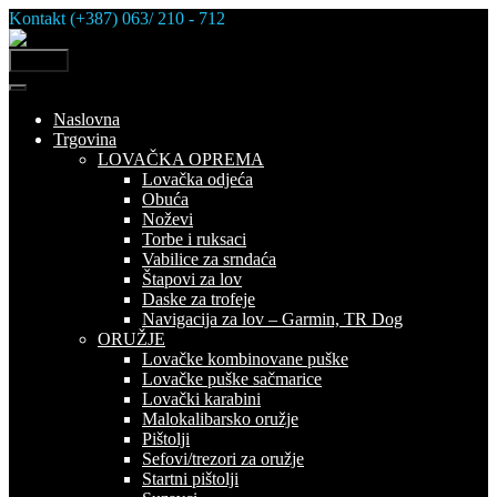
Skip
Kontakt (+387) 063/ 210 - 712
to
content
MENU
Naslovna
Trgovina
LOVAČKA OPREMA
Lovačka odjeća
Obuća
Noževi
Torbe i ruksaci
Vabilice za srndaća
Štapovi za lov
Daske za trofeje
Navigacija za lov – Garmin, TR Dog
ORUŽJE
Lovačke kombinovane puške
Lovačke puške sačmarice
Lovački karabini
Malokalibarsko oružje
Pištolji
Sefovi/trezori za oružje
Startni pištolji