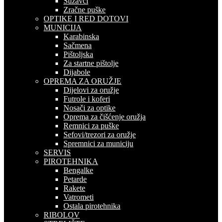
Suzavci
Zračne puške
OPTIKE I RED DOTOVI
MUNICIJA
Karabinska
Sačmena
Pištoljska
Za startne pištolje
Dijabole
OPREMA ZA ORUŽJE
Dijelovi za oružje
Futrole i koferi
Nosači za optike
Oprema za čišćenje oružja
Remnici za puške
Sefovi/trezori za oružje
Spremnici za municiju
SERVIS
PIROTEHNIKA
Bengalke
Petarde
Rakete
Vatrometi
Ostala pirotehnika
RIBOLOV