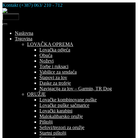
Skip
Kontakt (+387) 063/ 210 - 712
to
content
MENU
Naslovna
Trgovina
LOVAČKA OPREMA
Lovačka odjeća
Obuća
Noževi
Torbe i ruksaci
Vabilice za srndaća
Štapovi za lov
Daske za trofeje
Navigacija za lov – Garmin, TR Dog
ORUŽJE
Lovačke kombinovane puške
Lovačke puške sačmarice
Lovački karabini
Malokalibarsko oružje
Pištolji
Sefovi/trezori za oružje
Startni pištolji