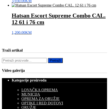
3,930.00
KM
Hatsan Escort Supreme Combo CAL.
12 61 i 76 cm
1,200.00
KM
Traži artikal
Pretraži:
Pretraži
Video galerija
Kategorije proizvoda
LOVAČKA OPREMA
MUNICIJA
OPREMA ZA ORUŽJE
OPTIKE I RED DOTOVI
ORUŽJE