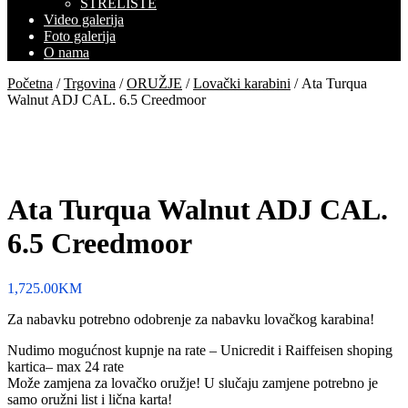
STRELIŠTE
Video galerija
Foto galerija
O nama
Početna
/
Trgovina
/
ORUŽJE
/
Lovački karabini
/ Ata Turqua
Walnut ADJ CAL. 6.5 Creedmoor
Ata Turqua Walnut ADJ CAL.
6.5 Creedmoor
1,725.00
KM
Za nabavku potrebno odobrenje za nabavku lovačkog karabina!
Nudimo mogućnost kupnje na rate – Unicredit i Raiffeisen shoping
kartica– max 24 rate
Može zamjena za lovačko oružje! U slučaju zamjene potrebno je
samo oružni list i lična karta!