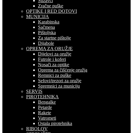
Suzavci
Zračne puške
OPTIKE I RED DOTOVI
MUNICIJA
Karabinska
Sačmena
Pištoljska
Za startne pištolje
Dijabole
OPREMA ZA ORUŽJE
Dijelovi za oružje
Futrole i koferi
Nosači za optike
Oprema za čišćenje oružja
Remnici za puške
Sefovi/trezori za oružje
Spremnici za municiju
SERVIS
PIROTEHNIKA
Bengalke
Petarde
Rakete
Vatrometi
Ostala pirotehnika
RIBOLOV