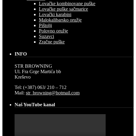
Lovačke kombinovane puške
Lovačke puške sačmarice
Lovački karabini
Malokalibarsko oružje
Pištolji
Polovno oružje
Suzavci
Zračne puške
INFO
STR BROWNING
Ul. Fra Grge Martića bb
Kreševo
Tel: (+387) 063/ 210 – 712
Mail:
str_browning@hotmail.com
Naš YouTube kanal