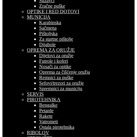
Suzavci
Zračne puške
OPTIKE I RED DOTOVI
MUNICIJA
Karabinska
Sačmena
Pištoljska
Za startne pištolje
Dijabole
OPREMA ZA ORUŽJE
Dijelovi za oružje
Futrole i koferi
Nosači za optike
Oprema za čišćenje oružja
Remnici za puške
Sefovi/trezori za oružje
Spremnici za municiju
SERVIS
PIROTEHNIKA
Bengalke
Petarde
Rakete
Vatrometi
Ostala pirotehnika
RIBOLOV