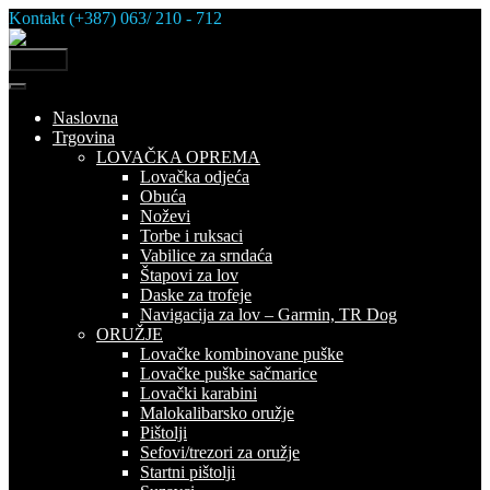
Skip
Kontakt (+387) 063/ 210 - 712
to
content
MENU
Naslovna
Trgovina
LOVAČKA OPREMA
Lovačka odjeća
Obuća
Noževi
Torbe i ruksaci
Vabilice za srndaća
Štapovi za lov
Daske za trofeje
Navigacija za lov – Garmin, TR Dog
ORUŽJE
Lovačke kombinovane puške
Lovačke puške sačmarice
Lovački karabini
Malokalibarsko oružje
Pištolji
Sefovi/trezori za oružje
Startni pištolji