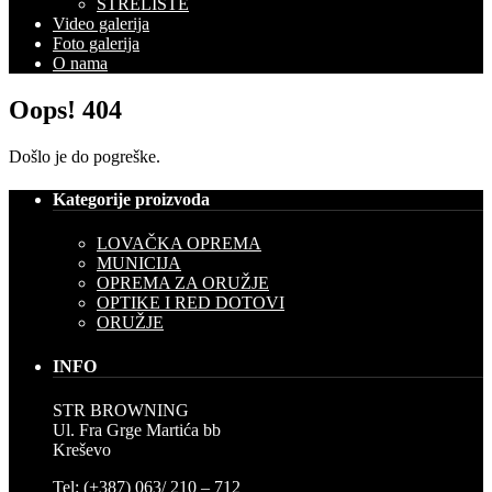
STRELIŠTE
Video galerija
Foto galerija
O nama
Oops!
404
Došlo je do pogreške.
Kategorije proizvoda
LOVAČKA OPREMA
MUNICIJA
OPREMA ZA ORUŽJE
OPTIKE I RED DOTOVI
ORUŽJE
INFO
STR BROWNING
Ul. Fra Grge Martića bb
Kreševo
Tel: (+387) 063/ 210 – 712